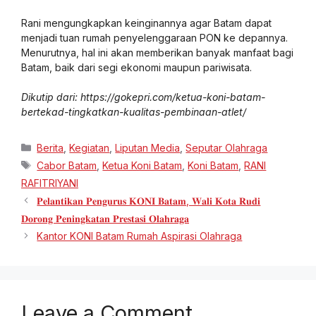
Rani mengungkapkan keinginannya agar Batam dapat
menjadi tuan rumah penyelenggaraan PON ke depannya.
Menurutnya, hal ini akan memberikan banyak manfaat bagi
Batam, baik dari segi ekonomi maupun pariwisata.
Dikutip dari: https://gokepri.com/ketua-koni-batam-
bertekad-tingkatkan-kualitas-pembinaan-atlet/
Berita
,
Kegiatan
,
Liputan Media
,
Seputar Olahraga
Cabor Batam
,
Ketua Koni Batam
,
Koni Batam
,
RANI
RAFITRIYANI
𝐏𝐞𝐥𝐚𝐧𝐭𝐢𝐤𝐚𝐧 𝐏𝐞𝐧𝐠𝐮𝐫𝐮𝐬 𝐊𝐎𝐍𝐈 𝐁𝐚𝐭𝐚𝐦, 𝐖𝐚𝐥𝐢 𝐊𝐨𝐭𝐚 𝐑𝐮𝐝𝐢
𝐃𝐨𝐫𝐨𝐧𝐠 𝐏𝐞𝐧𝐢𝐧𝐠𝐤𝐚𝐭𝐚𝐧 𝐏𝐫𝐞𝐬𝐭𝐚𝐬𝐢 𝐎𝐥𝐚𝐡𝐫𝐚𝐠𝐚
Kantor KONI Batam Rumah Aspirasi Olahraga
Leave a Comment