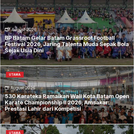
7 August 2026
BP Batam Gelar Batam Grassroot Football
Festival 2026, Jaring Talenta Muda Sepak Bola
Sejak Usia Dini
UTAMA
1 August 2026
530 Karateka Ramaikan Wali Kota Batam Open
Karate Championship II 2026, Amsakar:
Prestasi Lahir dari Kompetisi
UTAMA