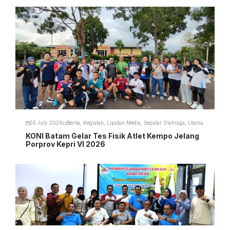
26 July 2026
Berita
,
Kegiatan
,
Liputan Media
,
Seputar Olahraga
,
Utama
KONI Batam Gelar Tes Fisik Atlet Kempo Jelang
Porprov Kepri VI 2026