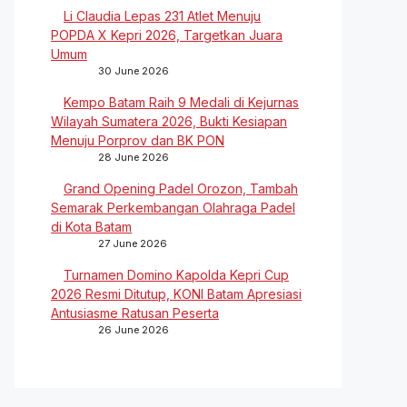
Li Claudia Lepas 231 Atlet Menuju
POPDA X Kepri 2026, Targetkan Juara
Umum
30 June 2026
Kempo Batam Raih 9 Medali di Kejurnas
Wilayah Sumatera 2026, Bukti Kesiapan
Menuju Porprov dan BK PON
28 June 2026
Grand Opening Padel Orozon, Tambah
Semarak Perkembangan Olahraga Padel
di Kota Batam
27 June 2026
Turnamen Domino Kapolda Kepri Cup
2026 Resmi Ditutup, KONI Batam Apresiasi
Antusiasme Ratusan Peserta
26 June 2026